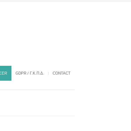
EER
GDPR / Γ.Κ.Π.Δ.
CONTACT