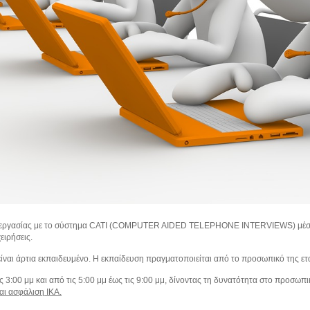
ς εργασίας με το σύστημα CATI (COMPUTER AΙDED TELEPHONE INTERVIEWS) μέσω
ειρήσεις.
είναι άρτια εκπαιδευμένο. Η εκπαίδευση πραγματοποιείται από το προσωπικό της ετα
ις 3:00 μμ και από τις 5:00 μμ έως τις 9:00 μμ, δίνοντας τη δυνατότητα στο προσωπι
αι ασφάλιση ΙΚΑ.