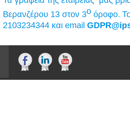
Τα γραφεία της εταιρείας μας βρί
ο
Βερανζέρου 13 στον 3
όροφο. Το
2103234344 και email
GDPR@ips